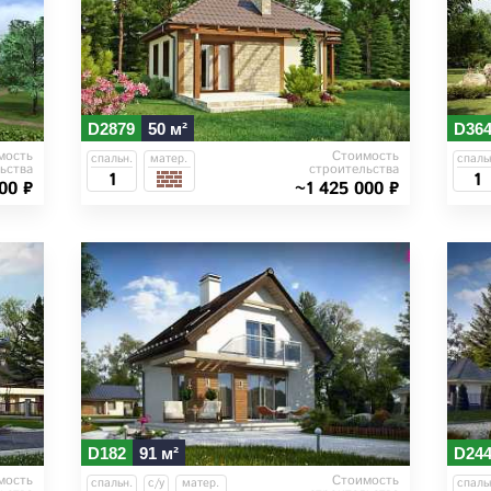
D2879
50 м²
D36
мость
Стоимость
спальн.
матер.
спаль
ьства
строительства
1
1
00 ₽
~1 425 000 ₽
D182
91 м²
D24
мость
Стоимость
спальн.
с/у
матер.
спаль