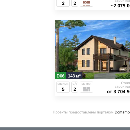
строител
2
2
~2 075 0
D66
143 м²
Стои
спальн.
с/у
матер.
строител
5
2
от 3 704 5
Проекты предоставлены порталом
Domamo.