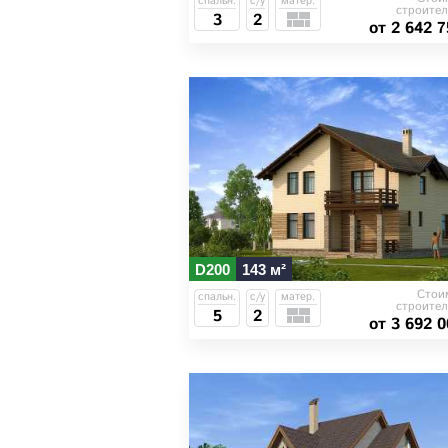
спальн.
с/у
матер.
строител
3
2
от 2 642 7
D200
143 м²
Стои
спальн.
с/у
матер.
строител
5
2
от 3 692 0