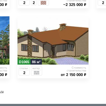
ьства
строительства
2
2
2
00 ₽
~2 325 000 ₽
D1065
86 м²
мость
Стоимость
спальн.
матер.
ьства
строительства
2
00 ₽
от 2 150 000 ₽
ru