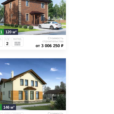
21
120 м²
Стоимость
н.
с/у
матер.
строительства
2
от 3 006 250 ₽
3
146 м²
Стоимость