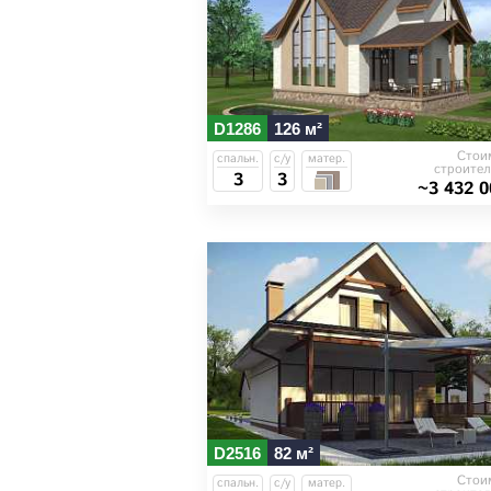
D1286
126 м²
Стои
спальн.
с/у
матер.
строител
3
3
~3 432 0
D2516
82 м²
Стои
спальн.
с/у
матер.