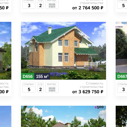
спальн.
с/у
матер.
спаль
ьства
строительства
3
2
5
50 ₽
от 2 764 500 ₽
D656
155 м²
D66
мость
Стоимость
спальн.
с/у
матер.
спаль
ьства
строительства
5
2
3
00 ₽
от 3 629 750 ₽