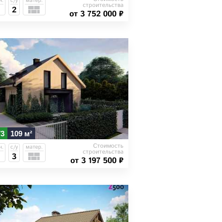
н.
с/у
матер.
строительства
2
от 3 752 000 ₽
73
109 м²
Стоимость
н.
с/у
матер.
строительства
3
от 3 197 500 ₽