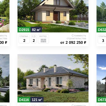
D2915
82 м²
D63
мость
Стоимость
спальн.
с/у
матер.
спаль
ьства
строительства
2
2
3
00 ₽
от 2 092 250 ₽
D4116
121 м²
D67
мость
Стоимость