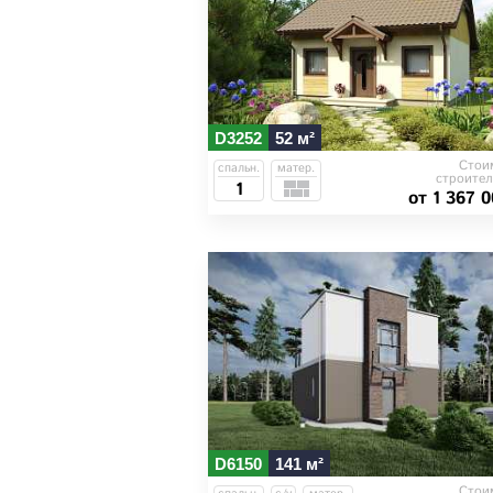
D3252
52 м²
Стои
спальн.
матер.
строител
1
от 1 367 0
D6150
141 м²
Стои