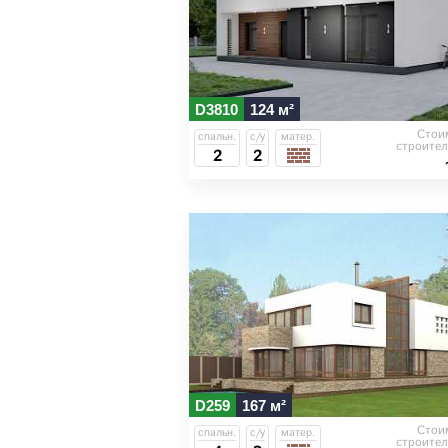
D3810
124 м²
Стои
спальн.
с/у
матер.
строител
2
2
D259
167 м²
Стои
спальн.
с/у
матер.
строител