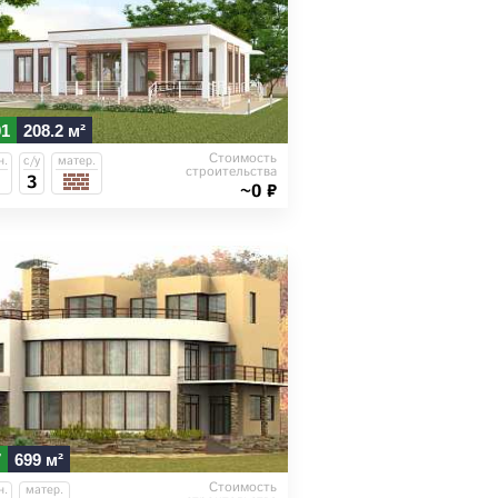
01
208.2 м²
Стоимость
н.
с/у
матер.
строительства
3
~0 ₽
7
699 м²
Стоимость
н.
матер.