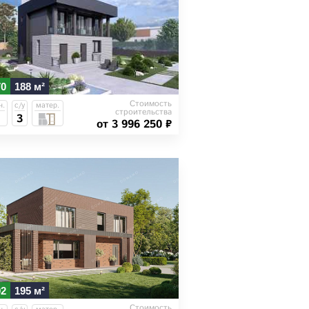
70
188 м²
Стоимость
н.
с/у
матер.
строительства
3
от 3 996 250 ₽
02
195 м²
Стоимость