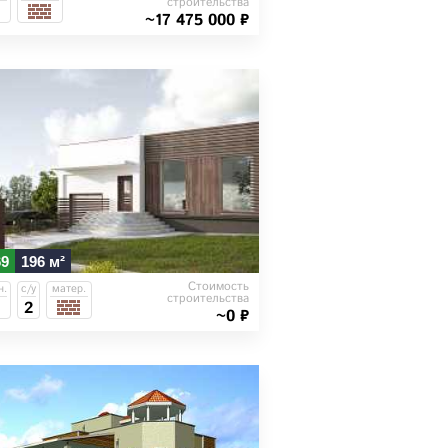
строительства
~17 475 000 ₽
69
196 м²
Стоимость
н.
с/у
матер.
строительства
2
~0 ₽