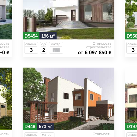
D5454
196 м²
D55
мость
Стоимость
спальн.
с/у
матер.
спаль
ьства
строительства
3
2
3
~0 ₽
от 6 097 850 ₽
D448
573 м²
D19
мость
Стоимость
спальн.
матер.
спаль