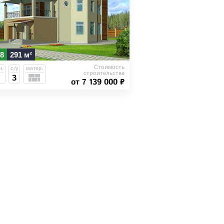
8
291 м²
Стоимость
н.
с/у
матер.
строительства
3
от 7 139 000 ₽