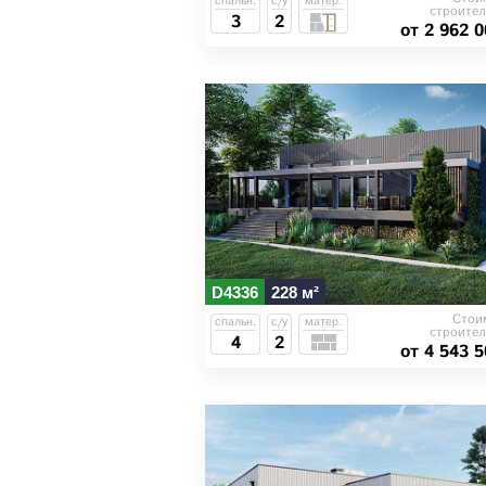
спальн.
с/у
матер.
строител
3
2
от 2 962 0
D4336
228 м²
Стои
спальн.
с/у
матер.
строител
4
2
от 4 543 5