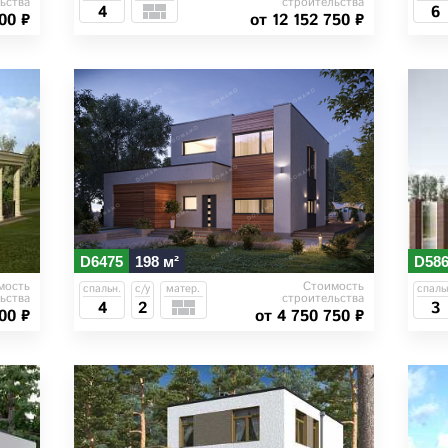
ьства
строительства
4
6
000 ₽
от 12 152 750 ₽
D6475
198 м²
D58
мость
Стоимость
спальн.
с/у
матер.
спаль
ьства
строительства
4
2
3
00 ₽
от 4 750 750 ₽