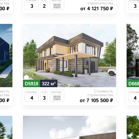
спальн.
с/у
матер.
спаль
ьства
строительства
3
2
3
00 ₽
от 4 121 750 ₽
D5918
322 м²
D66
мость
Стоимость
спальн.
с/у
матер.
спаль
ьства
строительства
4
3
4
00 ₽
от 7 105 500 ₽