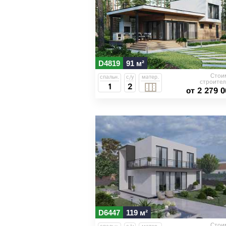
D4819
91 м²
Стои
спальн.
с/у
матер.
строител
1
2
от 2 279 0
D6447
119 м²
Стои