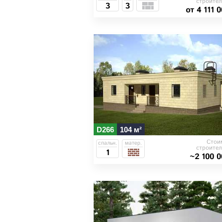
строител
3
3
от 4 111 
D266
104 м²
Стои
спальн.
матер.
строител
1
~2 100 0