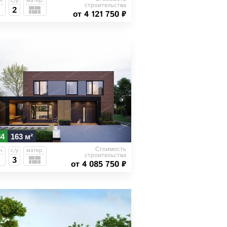
н.
с/у
матер.
строительства
2
от 4 121 750 ₽
84
163 м²
Стоимость
н.
с/у
матер.
строительства
3
от 4 085 750 ₽