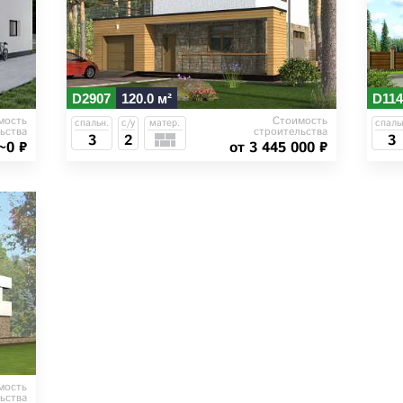
D2907
120.0 м²
D114
мость
Стоимость
спальн.
с/у
матер.
спаль
ьства
строительства
3
2
3
~0 ₽
от 3 445 000 ₽
мость
ьства