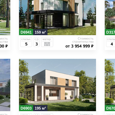
D6941
159 м²
D31
мость
Стоимость
спальн.
с/у
матер.
спаль
ьства
строительства
5
3
4
00 ₽
от 3 954 999 ₽
D6903
195 м²
D67
мость
Стоимость