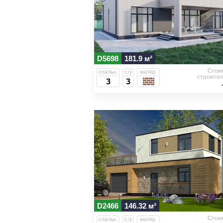
D5698
181.9 м²
Стои
спальн.
с/у
матер.
строител
3
3
D2466
146.32 м²
Стои
спальн.
с/у
матер.